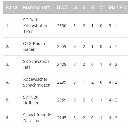
Rang
Mannschaft
DWZ
G
S
R
V
Man.Pkt.
SC Bad
1.
Königshofen
2330
3
2
1
0
5 - 1
1957
OSG Baden-
2.
2459
3
2
1
0
5 - 1
Baden
SK Schwäbich
3.
2428
3
2
0
1
4 - 2
Hall
Rodewischer
4.
2289
3
1
2
0
4 - 2
Schachmiezen
SV 1920
5.
2059
3
2
0
1
4 - 2
Hofheim
Schachfreunde
6.
2245
3
2
0
1
4 - 2
Deizisau