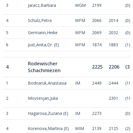
3
Jaracz,Barbara
WGM
2199
(0)
4
Schulz,Petra
WFM
2066
2014
(0)
5
Germann,Heike
WFM
2069
2032
(0)
6
Just,Anita,Dr. (E)
WFM
1874
1883
(1)
Rodewischer
4
2225
2206
(3)
Schachmiezen
1
Bodnaruk,Anastasia
IM
2449
2444
(1½
2
Movsesjan,Julia
2301
(1½
3
Hagarova,Zuzana (E)
IM
2273
(0)
4
Korenova,Martina (E)
WIM
2139
2125
(2)