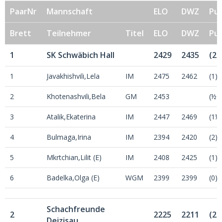
PaarNr
Mannschaft
ELO
DWZ
Pu
Brett
Teilnehmer
Titel
ELO
DWZ
Pu
1
SK Schwäbich Hall
2429
2435
(2)
1
Javakhishvili,Lela
IM
2475
2462
(1)
2
Khotenashvili,Bela
GM
2453
(½)
3
Atalik,Ekaterina
IM
2447
2469
(1½
4
Bulmaga,Irina
IM
2394
2420
(2)
5
Mkrtchian,Lilit (E)
IM
2408
2425
(1)
6
Badelka,Olga (E)
WGM
2399
2399
(0)
Schachfreunde
2
2225
2211
(2)
Deizisau