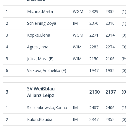
1
Michna,Marta
WGM
2329
2332
(1)
2
Schleining,Zoya
IM
2370
2310
(1)
3
Köpke,Elena
WGM
2271
2314
(0)
4
Agrest,Inna
WIM
2283
2274
(0)
5
Jelica,Mara (E)
WIM
2150
2106
(½)
6
Valkova,Anzhelika (E)
1947
1932
(0)
SV Weißblau
3
2160
2137
(0)
Allianz Leipz
1
Szczepkowska,Karina
IM
2407
2406
(1½
2
Kulon,Klaudia
IM
2347
2352
(0)