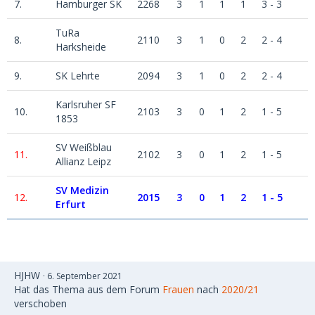
7.
Hamburger SK
2268
3
1
1
1
3 - 3
TuRa
8.
2110
3
1
0
2
2 - 4
Harksheide
9.
SK Lehrte
2094
3
1
0
2
2 - 4
Karlsruher SF
10.
2103
3
0
1
2
1 - 5
1853
SV Weißblau
11.
2102
3
0
1
2
1 - 5
Allianz Leipz
SV Medizin
12.
2015
3
0
1
2
1 - 5
Erfurt
HJHW
6. September 2021
Hat das Thema aus dem Forum
Frauen
nach
2020/21
verschoben