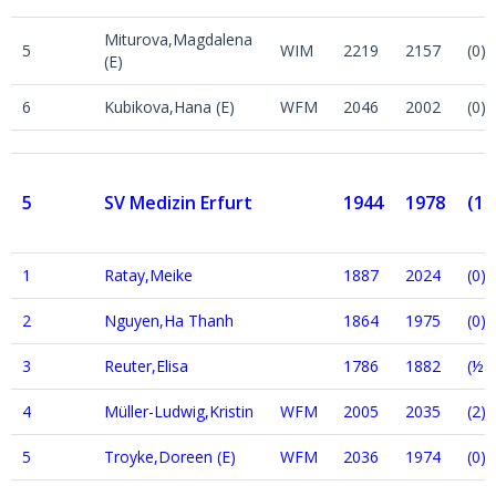
Miturova,Magdalena
5
WIM
2219
2157
(0)
(E)
6
Kubikova,Hana (E)
WFM
2046
2002
(0)
5
SV Medizin Erfurt
1944
1978
(1)
1
Ratay,Meike
1887
2024
(0)
2
Nguyen,Ha Thanh
1864
1975
(0)
3
Reuter,Elisa
1786
1882
(½)
4
Müller-Ludwig,Kristin
WFM
2005
2035
(2)
5
Troyke,Doreen (E)
WFM
2036
1974
(0)