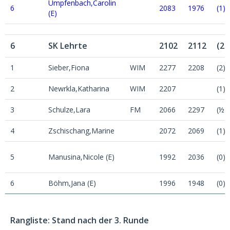
Umpfenbach,Carolin
6
2083
1976
(1)
(E)
6
SK Lehrte
2102
2112
(2)
1
Sieber,Fiona
WIM
2277
2208
(2)
2
Newrkla,Katharina
WIM
2207
(1)
3
Schulze,Lara
FM
2066
2297
(½)
4
Zschischang,Marine
2072
2069
(1)
5
Manusina,Nicole (E)
1992
2036
(0)
6
Böhm,Jana (E)
1996
1948
(0)
Rangliste: Stand nach der 3. Runde