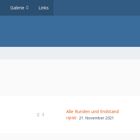
Galerie
Links
Alle Runden und Endstand
1
HJHW
21. November 2021