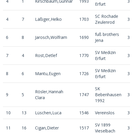
4
1
Kirschbaum,Gunnar
1993
3
Erfurt
SC Rochade
4
7
Läßiger,Helko
1703
3
Zeulenrod
fuß brothers
6
8
Jarosch,Wolfram
1690
3
Jena
SV Medizin
7
4
Rost,Detlef
1770
3
Erfurt
SV Medizin
8
6
Mantu,Eugen
1726
3
Erfurt
SK
Rösler,Hannah
9
5
1747
Bebenhausen
3
Clara
1992
10
13
Lüschen,Luca
1546
Vereinslos
3
SV 1899
11
16
Cigan,Dieter
1517
3
Vieselbach