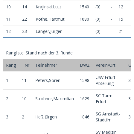
10
14
Krajinski,Lutz
1540
(0)
-
12
11
22
Köthe,Hartmut
1080
(0)
-
15
12
23
Langer,Jürgen
(0)
-
21
S
Rangliste: Stand nach der 3. Runde
Rang
TNr
Teilnehmer
DWZ
Verein/Ort
G
USV Erfurt
1
11
Peters,Sören
1598
3
Abteilung
SC Turm
2
10
Strohner,Maximilian
1629
3
Erfurt
SG Arnstadt-
3
2
Heß,Jürgen
1846
3
Stadtilm
SV Medizin