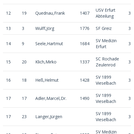
USV Erfurt
12
19
Quednau,Frank
1407
3
Abteilung
13
3
Wulff,Jörg
1776
SF Greiz
3
SV Medizin
14
9
Seele,Hartmut
1684
3
Erfurt
SC Rochade
15
20
Klich,Mirko
1337
3
Zeulenrod
SV 1899
16
18
Heß,Helmut
1428
3
Vieselbach
SV 1899
17
17
Adler,Marcel,Dr.
1490
3
Vieselbach
SV 1899
17
23
Langer,Jürgen
3
Vieselbach
SV Medizin