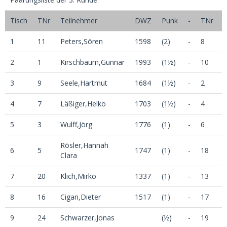
Tisch
TNr
Teilnehmer
DWZ
Punk
-
TNr
1
11
Peters,Sören
1598
(2)
-
8
2
1
Kirschbaum,Gunnar
1993
(1½)
-
10
S
3
9
Seele,Hartmut
1684
(1½)
-
2
4
7
Läßiger,Helko
1703
(1½)
-
4
R
5
3
Wulff,Jörg
1776
(1)
-
6
Rösler,Hannah
6
5
1747
(1)
-
18
Clara
7
20
Klich,Mirko
1337
(1)
-
13
8
16
Cigan,Dieter
1517
(1)
-
17
A
9
24
Schwarzer,Jonas
(½)
-
19