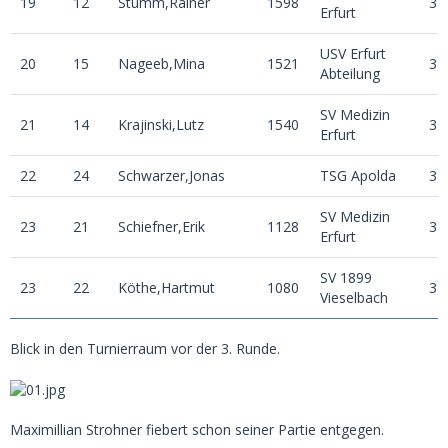
19
12
Stumm,Rainer
1598
3
Erfurt
USV Erfurt
20
15
Nageeb,Mina
1521
3
Abteilung
SV Medizin
21
14
Krajinski,Lutz
1540
3
Erfurt
22
24
Schwarzer,Jonas
TSG Apolda
3
SV Medizin
23
21
Schiefner,Erik
1128
3
Erfurt
SV 1899
23
22
Köthe,Hartmut
1080
3
Vieselbach
Blick in den Turnierraum vor der 3. Runde.
Maximillian Strohner fiebert schon seiner Partie entgegen.