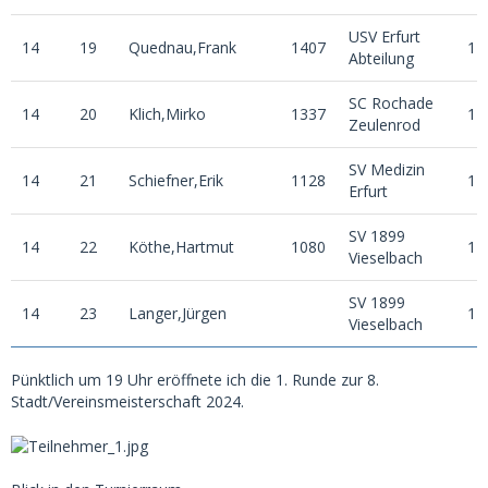
USV Erfurt
14
19
Quednau,Frank
1407
1
Abteilung
SC Rochade
14
20
Klich,Mirko
1337
1
Zeulenrod
SV Medizin
14
21
Schiefner,Erik
1128
1
Erfurt
SV 1899
14
22
Köthe,Hartmut
1080
1
Vieselbach
SV 1899
14
23
Langer,Jürgen
1
Vieselbach
Pünktlich um 19 Uhr eröffnete ich die 1. Runde zur 8.
Stadt/Vereinsmeisterschaft 2024.