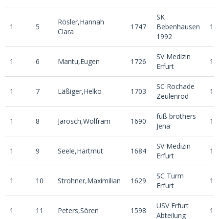
SK
Rösler,Hannah
1
5
1747
Bebenhausen
1
Clara
1992
SV Medizin
1
6
Mantu,Eugen
1726
1
Erfurt
SC Rochade
1
7
Läßiger,Helko
1703
1
Zeulenrod
fuß brothers
1
8
Jarosch,Wolfram
1690
1
Jena
SV Medizin
1
9
Seele,Hartmut
1684
1
Erfurt
SC Turm
1
10
Strohner,Maximilian
1629
1
Erfurt
USV Erfurt
1
11
Peters,Sören
1598
1
Abteilung