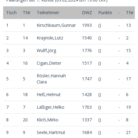
Tisch
TNr
Teilnehmer
DWZ
Punkte
-
TNr
1
1
Kirschbaum,Gunnar
1993
()
-
13
2
14
Krajinski,Lutz
1540
()
-
2
3
3
Wulff,Jörg
1776
()
-
15
4
16
Cigan,Dieter
1517
()
-
4
Rösler,Hannah
5
5
1747
()
-
17
Clara
6
18
Heß,Helmut
1428
()
-
6
7
7
Läßiger,Helko
1703
()
-
19
8
20
Klich,Mirko
1337
()
-
8
9
9
Seele,Hartmut
1684
()
-
21