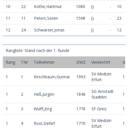
10
22
Köthe,Hartmut
1080
()
-
10
11
11
Peters,Sören
1598
()
-
23
12
24
Schwarzer,Jonas
()
-
12
Rangliste: Stand nach der 1. Runde
Rang
TNr
Teilnehmer
DWZ
Verein/Ort
G
SV Medizin
1
1
Kirschbaum,Gunnar
1993
1
Erfurt
SG Arnstadt-
1
2
Heß,Jürgen
1846
1
Stadtilm
1
3
Wulff,Jörg
1776
SF Greiz
1
SV Medizin
1
4
Rost,Detlef
1770
1
Erfurt