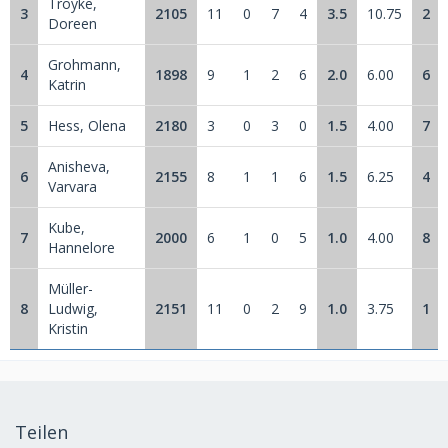
Troyke,
3
2105
11
0
7
4
3.5
10.75
2
Doreen
Grohmann,
4
1898
9
1
2
6
2.0
6.00
6
Katrin
5
Hess, Olena
2180
3
0
3
0
1.5
4.00
7
Anisheva,
6
2155
8
1
1
6
1.5
6.25
4
Varvara
Kube,
7
2000
6
1
0
5
1.0
4.00
8
Hannelore
Müller-
8
Ludwig,
2151
11
0
2
9
1.0
3.75
1
Kristin
Teilen