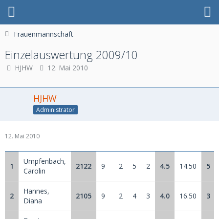
Frauenmannschaft
Einzelauswertung 2009/10
HJHW
12. Mai 2010
HJHW
Administrator
12. Mai 2010
Umpfenbach,
1
2122
9
2
5
2
4.5
14.50
5
Carolin
Hannes,
2
2105
9
2
4
3
4.0
16.50
3
Diana