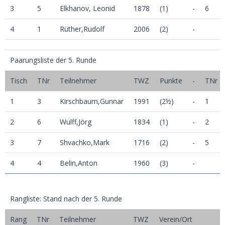
3
5
Elkhanov, Leonid
1878
(1)
-
6
4
1
Rüther,Rudolf
2006
(2)
-
Paarungsliste der 5. Runde
Tisch
TNr
Teilnehmer
TWZ
Punkte
-
TNr
1
3
Kirschbaum,Gunnar
1991
(2½)
-
1
2
6
Wulff,Jörg
1834
(1)
-
2
3
7
Shvachko,Mark
1716
(2)
-
5
4
4
Belin,Anton
1960
(3)
-
Rangliste: Stand nach der 5. Runde
Rang
TNr
Teilnehmer
TWZ
Verein/Ort