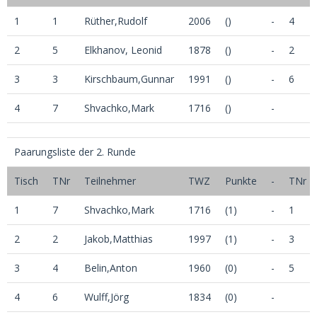
1
1
Rüther,Rudolf
2006
()
-
4
2
5
Elkhanov, Leonid
1878
()
-
2
3
3
Kirschbaum,Gunnar
1991
()
-
6
4
7
Shvachko,Mark
1716
()
-
Paarungsliste der 2. Runde
Tisch
TNr
Teilnehmer
TWZ
Punkte
-
TNr
1
7
Shvachko,Mark
1716
(1)
-
1
2
2
Jakob,Matthias
1997
(1)
-
3
3
4
Belin,Anton
1960
(0)
-
5
4
6
Wulff,Jörg
1834
(0)
-