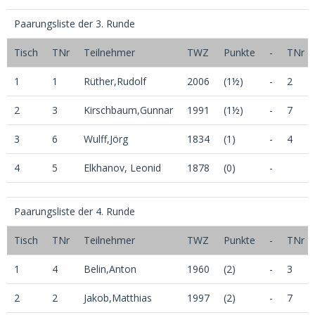
Paarungsliste der 3. Runde
Tisch
TNr
Teilnehmer
TWZ
Punkte
-
TNr
1
1
Rüther,Rudolf
2006
(1½)
-
2
2
3
Kirschbaum,Gunnar
1991
(1½)
-
7
3
6
Wulff,Jörg
1834
(1)
-
4
4
5
Elkhanov, Leonid
1878
(0)
-
Paarungsliste der 4. Runde
Tisch
TNr
Teilnehmer
TWZ
Punkte
-
TNr
1
4
Belin,Anton
1960
(2)
-
3
2
2
Jakob,Matthias
1997
(2)
-
7