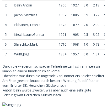
2
Belin,Anton
1960
1927
3.0
2.18
4
3
Jakob,Matthias
1997
1885
3.5
3.22
5
4
Elkhanov, Leonid
1878
1877
2.0
2.00
4
5
Kirschbaum,Gunnar
1991
1903
2.5
3.05
5
6
Shvachko,Mark
1716
1968
1.0
0.78
4
7
Wulff,Jörg
1834
1957
0.0
1.34
4
Durch die wiederum schwache Teilnehmerzahl schrammten wir
knapp an einem Rundenturnier vorbei.
Obendrein war durch die ungerade Zahl immer ein Spieler spielfrei!
Am Ende gewann knapp durch bessere Wertung Rudolf Rüther
vom Erfurter SK. Herzlichen Glückwunsch!
Anton Belin wurde Zweiter, was aber auch eine sehr gute
Leistung war! Herzlichen Glückwunsch!