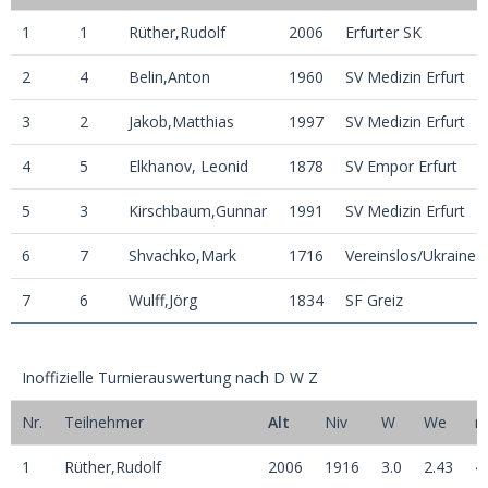
1
1
Rüther,Rudolf
2006
Erfurter SK
2
4
Belin,Anton
1960
SV Medizin Erfurt
3
2
Jakob,Matthias
1997
SV Medizin Erfurt
4
5
Elkhanov, Leonid
1878
SV Empor Erfurt
5
3
Kirschbaum,Gunnar
1991
SV Medizin Erfurt
6
7
Shvachko,Mark
1716
Vereinslos/Ukraine
7
6
Wulff,Jörg
1834
SF Greiz
Inoffizielle Turnierauswertung nach D W Z
Nr.
Teilnehmer
Alt
Niv
W
We
n
1
Rüther,Rudolf
2006
1916
3.0
2.43
4