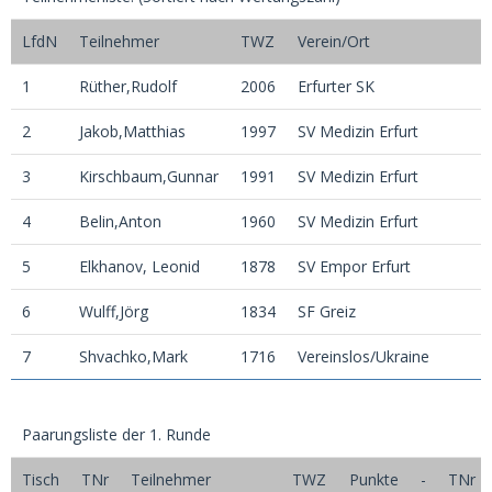
LfdN
Teilnehmer
TWZ
Verein/Ort
1
Rüther,Rudolf
2006
Erfurter SK
2
Jakob,Matthias
1997
SV Medizin Erfurt
3
Kirschbaum,Gunnar
1991
SV Medizin Erfurt
4
Belin,Anton
1960
SV Medizin Erfurt
5
Elkhanov, Leonid
1878
SV Empor Erfurt
6
Wulff,Jörg
1834
SF Greiz
7
Shvachko,Mark
1716
Vereinslos/Ukraine
Paarungsliste der 1. Runde
Tisch
TNr
Teilnehmer
TWZ
Punkte
-
TNr