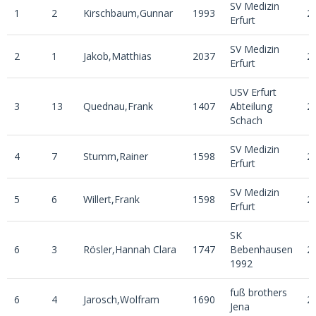
SV Medizin
1
2
Kirschbaum,Gunnar
1993
2
Erfurt
SV Medizin
2
1
Jakob,Matthias
2037
2
Erfurt
USV Erfurt
3
13
Quednau,Frank
1407
Abteilung
2
Schach
SV Medizin
4
7
Stumm,Rainer
1598
2
Erfurt
SV Medizin
5
6
Willert,Frank
1598
2
Erfurt
SK
6
3
Rösler,Hannah Clara
1747
Bebenhausen
2
1992
fuß brothers
6
4
Jarosch,Wolfram
1690
2
Jena