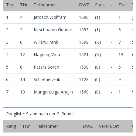
Tisc
TNr
Teilnehmer
DWZ
Punk
-
TNr
T
1
4
Jarosch,Wolfram
1690
(1)
-
1
J
2
2
Kirschbaum,Gunnar
1993
(1)
-
3
R
3
6
Willert,Frank
1598
(½)
-
7
S
4
12
Nageeb,Mina
1521
(½)
-
13
Q
5
8
Peters,Sören
1598
(0)
-
5
S
6
14
Schiefner,Erik
1128
(0)
-
9
T
7
10
Munguntulga,Anujin
1568
(0)
-
11
Wi
Rangliste: Stand nach der 2. Runde
Rang
TNr
Teilnehmer
DWZ
Verein/Ort
G