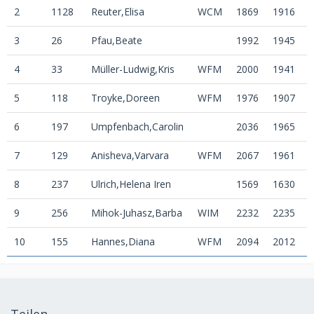
2
1128
Reuter,Elisa
WCM
1869
1916
3
26
Pfau,Beate
1992
1945
4
33
Müller-Ludwig,Kris
WFM
2000
1941
5
118
Troyke,Doreen
WFM
1976
1907
6
197
Umpfenbach,Carolin
2036
1965
7
129
Anisheva,Varvara
WFM
2067
1961
8
237
Ulrich,Helena Iren
1569
1630
9
256
Mihok-Juhasz,Barba
WIM
2232
2235
10
155
Hannes,Diana
WFM
2094
2012