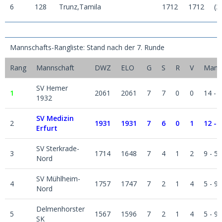
6
128
Trunz,Tamila
1712
1712
(3
Mannschafts-Rangliste: Stand nach der 7. Runde
Rang
Mannschaft
DWZ
ELO
G
S
R
V
Man.P
SV Hemer
1
2061
2061
7
7
0
0
14 - 0
1932
SV Medizin
2
1931
1931
7
6
0
1
12 - 
Erfurt
SV Sterkrade-
3
1714
1648
7
4
1
2
9 - 5
Nord
SV Mühlheim-
4
1757
1747
7
2
1
4
5 - 9
Nord
Delmenhorster
5
1567
1596
7
2
1
4
5 - 9
SK