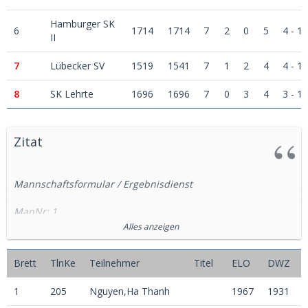
Hamburger SK
6
1714
1714
7
2
0
5
4 - 10
II
7
Lübecker SV
1519
1541
7
1
2
4
4 - 10
8
SK Lehrte
1696
1696
7
0
3
4
3 - 11
Zitat
Mannschaftsformular / Ergebnisdienst
ManNr: 1
Rang: 2
Alles anzeigen
Name: SV Medizin Erfurt
DWZ: 1931
Brett
TlnKe
Teilnehmer
Titel
ELO
DWZ
1
205
Nguyen,Ha Thanh
1967
1931