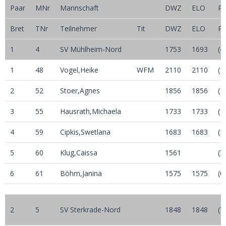
Paar
MNr
Mannschaft
DWZ
ELO
Pu
Bret
TNr
Teilnehmer
Tit
DWZ
ELO
Pu
1
4
SV Mühlheim-Nord
1753
1693
(4
1
48
Vogel,Heike
WFM
2110
2110
(1
2
52
Stoer,Agnes
1856
1856
(1
3
55
Hausrath,Michaela
1733
1733
(1
4
59
Cipkis,Swetlana
1683
1683
(1
5
60
Klug,Caissa
1561
(½
6
61
Böhm,Janina
1575
1575
(0
2
5
SV Sterkrade-Nord
1848
1848
(7