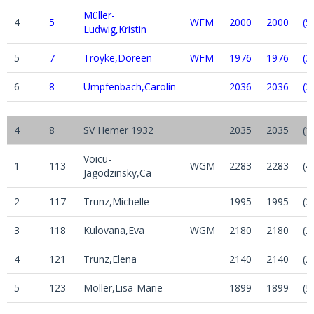
Müller-
4
5
WFM
2000
2000
(5
Ludwig,Kristin
5
7
Troyke,Doreen
WFM
1976
1976
(3
6
8
Umpfenbach,Carolin
2036
2036
(3
4
8
SV Hemer 1932
2035
2035
(1
Voicu-
1
113
WGM
2283
2283
(4
Jagodzinsky,Ca
2
117
Trunz,Michelle
1995
1995
(2
3
118
Kulovana,Eva
WGM
2180
2180
(2
4
121
Trunz,Elena
2140
2140
(2
5
123
Möller,Lisa-Marie
1899
1899
(½