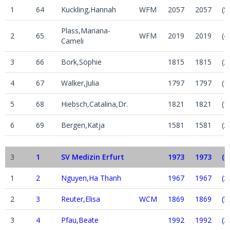
1
64
Kuckling,Hannah
WFM
2057
2057
(5
Plass,Mariana-
2
65
WFM
2019
2019
(4
Cameli
3
66
Bork,Sophie
1815
1815
(2
4
67
Walker,Julia
1797
1797
(1
5
68
Hiebsch,Catalina,Dr.
1821
1821
(1
6
69
Bergen,Katja
1581
1581
(2
3
1
SV Medizin Erfurt
1973
1973
(1
1
2
Nguyen,Ha Thanh
1967
1967
(2
2
3
Reuter,Elisa
WCM
1869
1869
(½
3
4
Pfau,Beate
1992
1992
(3