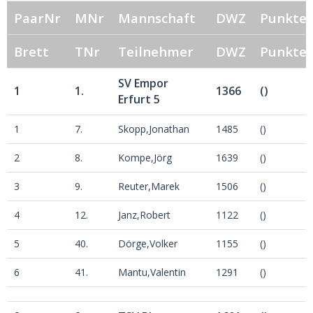
PaarNr
MNr
Mannschaft
DWZ
Punkte
Brett
TNr
Teilnehmer
DWZ
Punkte
SV Empor
1
1.
1366
()
Erfurt 5
1
7.
Skopp,Jonathan
1485
()
2
8.
Kompe,Jörg
1639
()
3
9.
Reuter,Marek
1506
()
4
12.
Janz,Robert
1122
()
5
40.
Dörge,Volker
1155
()
6
41.
Mantu,Valentin
1291
()