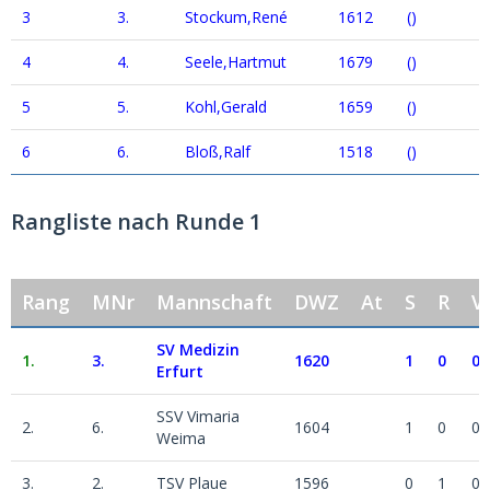
3
3.
Stockum,René
1612
()
4
4.
Seele,Hartmut
1679
()
5
5.
Kohl,Gerald
1659
()
6
6.
Bloß,Ralf
1518
()
Rangliste nach Runde 1
Rang
MNr
Mannschaft
DWZ
At
S
R
V
SV Medizin
1.
3.
1620
1
0
0
Erfurt
SSV Vimaria
2.
6.
1604
1
0
0
Weima
3.
2.
TSV Plaue
1596
0
1
0