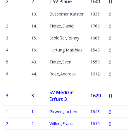
2
2.
TSV Plaue
1601
()
1
13.
Bussemer,Karsten
1836
()
2
14.
Tietze,Daniel
1768
()
3
15.
Schloßer,Ronny
1685
()
4
16.
Hartung,Matthias
1543
()
5
43.
Tietze,Sven
1559
()
6
44.
Rose,Andreas
1212
()
SV Medizin
3
3.
1620
()
Erfurt 3
1
1.
Girwert,Jochen
1643
()
2
2.
Willert,Frank
1610
()