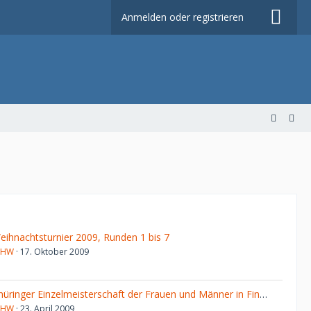
Anmelden oder registrieren
eihnachtsturnier 2009, Runden 1 bis 7
JHW
17. Oktober 2009
Thüringer Einzelmeisterschaft der Frauen und Männer in Finsterbergen vom 8.-13. April 2009
JHW
23. April 2009