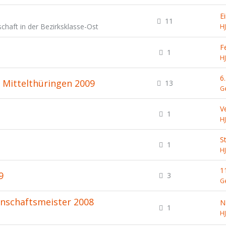
E
11
chaft in der Bezirksklasse-Ost
H
F
1
H
6
 Mittelthüringen 2009
13
G
V
1
H
S
1
H
1
9
3
G
nnschaftsmeister 2008
1
H