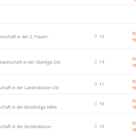
E
10
nschaft in der 2. Frauen-
H
E
14
mannschaft in der Oberliga-Ost-
H
E
11
schaft in der Landesklasse-Ost
H
E
16
chaft in der Bezirksliga-Mitte
H
E
10
chaft in der Bezirksklasse-
H