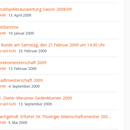
inzelspielerauswertung Saison 2008/09
JHW
13. April 2009
ettbemme
JHW
16. Januar 2009
. Runde am Samstag, den 21.Februar 2009 um 14:30 Uhr
erald Kohl
23. Februar 2009
ereinsmeisterschaft 2009
JHW
13. Februar 2009
tadtmeisterschaft 2009
JHW
4. September 2009
1. Dieter-Wiesener-Gedenkturnier 2009
erald Kohl
13. September 2009
Nachgeholt: Erfurter SK Thüringer Mannschaftsmeister 2008 im Blitzschach
JHW
5. Mai 2009