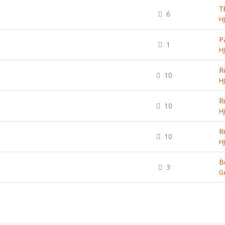
T
6
H
P
1
H
R
10
H
R
10
H
R
10
H
B
3
G