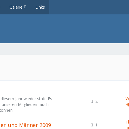
Galerie
Links
W
 diesem Jahr wieder statt. Es
2
n unseren Mitgliedern auch
H
 können
auen und Männer 2009
1
H