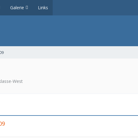
Galerie
Links
09
sklasse-West
09