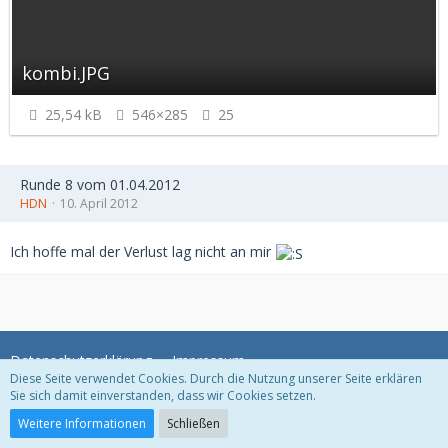
kombi.JPG
25,54 kB
546×285
25
Runde 8 vom 01.04.2012
HDN
10. April 2012
Ich hoffe mal der Verlust lag nicht an mir
Datenschutzerklärung
Impressum
Diese Seite verwendet Cookies. Durch die Nutzung unserer Seite erklären
Sie sich damit einverstanden, dass wir Cookies setzen.
Community-Software:
WoltLab Suite™ 3.1.29
Weitere Informationen
Schließen