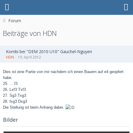
Forum
Beiträge von HDN
Kombi bei "DEM 2010 U10" Gauchel-Nguyen
HDN
10. April 2012
Dies ist
eine Partie von mir nachdem ich einen Bauern auf e4 geopfert
habe.
25. ... f3
26. Lxf3 Txf3
27. Sg3 Txg3
28. fxg3 Dxg3
Die Stellung ist beim Anhang dabei.
Bilder