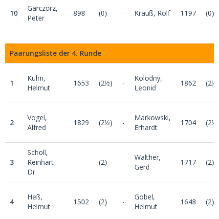
Garczorz,
10
898
(0)
-
Krauß, Rolf
1197
(0)
Peter
Paarungsliste der 4. Runde
Kühn,
Kolodny,
1
1653
(2½)
-
1862
(2½
Helmut
Leonid
Vogel,
Markowski,
2
1829
(2½)
-
1704
(2½
Alfred
Erhardt
Scholl,
Walther,
3
Reinhart
(2)
-
1717
(2)
Gerd
Dr.
Heß,
Göbel,
4
1502
(2)
-
1648
(2)
Helmut
Helmut