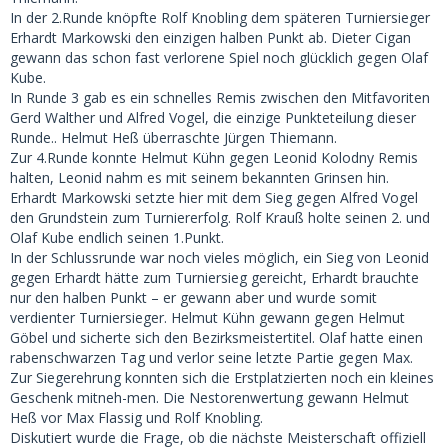
In der 2.Runde knöpfte Rolf Knobling dem späteren Turniersieger
Erhardt Markowski den einzigen halben Punkt ab. Dieter Cigan
gewann das schon fast verlorene Spiel noch glücklich gegen Olaf
Kube.
In Runde 3 gab es ein schnelles Remis zwischen den Mitfavoriten
Gerd Walther und Alfred Vogel, die einzige Punkteteilung dieser
Runde.. Helmut Heß überraschte Jürgen Thiemann.
Zur 4.Runde konnte Helmut Kühn gegen Leonid Kolodny Remis
halten, Leonid nahm es mit seinem bekannten Grinsen hin.
Erhardt Markowski setzte hier mit dem Sieg gegen Alfred Vogel
den Grundstein zum Turniererfolg. Rolf Krauß holte seinen 2. und
Olaf Kube endlich seinen 1.Punkt.
In der Schlussrunde war noch vieles möglich, ein Sieg von Leonid
gegen Erhardt hätte zum Turniersieg gereicht, Erhardt brauchte
nur den halben Punkt – er gewann aber und wurde somit
verdienter Turniersieger. Helmut Kühn gewann gegen Helmut
Göbel und sicherte sich den Bezirksmeistertitel. Olaf hatte einen
rabenschwarzen Tag und verlor seine letzte Partie gegen Max.
Zur Siegerehrung konnten sich die Erstplatzierten noch ein kleines
Geschenk mitneh-men. Die Nestorenwertung gewann Helmut
Heß vor Max Flassig und Rolf Knobling.
Diskutiert wurde die Frage, ob die nächste Meisterschaft offiziell