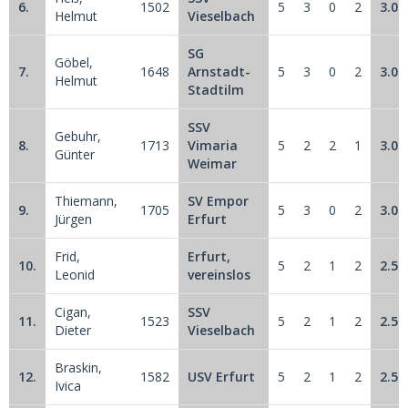
6.
1502
5
3
0
2
3.0
Helmut
Vieselbach
SG
Göbel,
7.
1648
Arnstadt-
5
3
0
2
3.0
Helmut
Stadtilm
SSV
Gebuhr,
8.
1713
Vimaria
5
2
2
1
3.0
Günter
Weimar
Thiemann,
SV Empor
9.
1705
5
3
0
2
3.0
Jürgen
Erfurt
Frid,
Erfurt,
10.
5
2
1
2
2.5
Leonid
vereinslos
Cigan,
SSV
11.
1523
5
2
1
2
2.5
Dieter
Vieselbach
Braskin,
12.
1582
USV Erfurt
5
2
1
2
2.5
Ivica