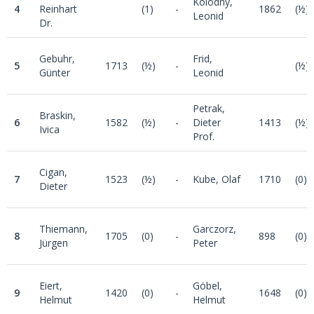
Kolodny,
4
Reinhart
(1)
-
1862
(½)
Leonid
Dr.
Gebuhr,
Frid,
5
1713
(½)
-
(½)
Günter
Leonid
Petrak,
Braskin,
6
1582
(½)
-
Dieter
1413
(½)
Ivica
Prof.
Cigan,
7
1523
(½)
-
Kube, Olaf
1710
(0)
Dieter
Thiemann,
Garczorz,
8
1705
(0)
-
898
(0)
Jürgen
Peter
Eiert,
Göbel,
9
1420
(0)
-
1648
(0)
Helmut
Helmut