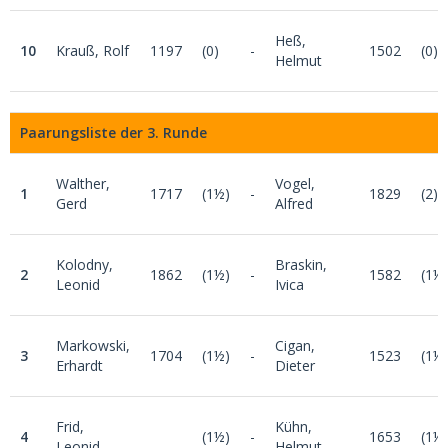
Heß,
10
Krauß, Rolf
1197
(0)
-
1502
(0)
Helmut
Paarungsliste der 3. Runde
Walther,
Vogel,
1
1717
(1½)
-
1829
(2)
Gerd
Alfred
Kolodny,
Braskin,
2
1862
(1½)
-
1582
(1½
Leonid
Ivica
Markowski,
Cigan,
3
1704
(1½)
-
1523
(1½
Erhardt
Dieter
Frid,
Kühn,
4
(1½)
-
1653
(1½
Leonid
Helmut