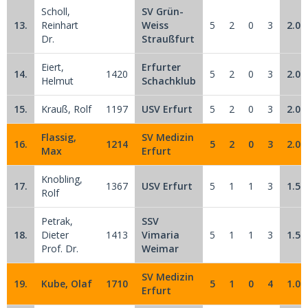
Scholl,
SV Grün-
13.
Reinhart
Weiss
5
2
0
3
2.0
Dr.
Straußfurt
Eiert,
Erfurter
14.
1420
5
2
0
3
2.0
Helmut
Schachklub
15.
Krauß, Rolf
1197
USV Erfurt
5
2
0
3
2.0
Flassig,
SV Medizin
16.
1214
5
2
0
3
2.0
Max
Erfurt
Knobling,
17.
1367
USV Erfurt
5
1
1
3
1.5
Rolf
Petrak,
SSV
18.
Dieter
1413
Vimaria
5
1
1
3
1.5
Prof. Dr.
Weimar
SV Medizin
19.
Kube, Olaf
1710
5
1
0
4
1.0
Erfurt