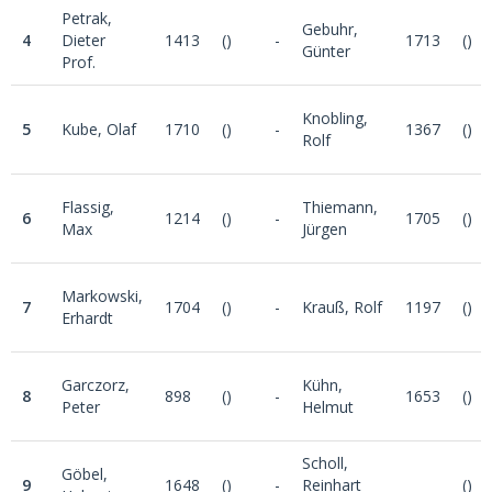
Petrak,
Gebuhr,
4
Dieter
1413
()
-
1713
()
Günter
Prof.
Knobling,
5
Kube, Olaf
1710
()
-
1367
()
Rolf
Flassig,
Thiemann,
6
1214
()
-
1705
()
Max
Jürgen
Markowski,
7
1704
()
-
Krauß, Rolf
1197
()
Erhardt
Garczorz,
Kühn,
8
898
()
-
1653
()
Peter
Helmut
Scholl,
Göbel,
9
1648
()
-
Reinhart
()