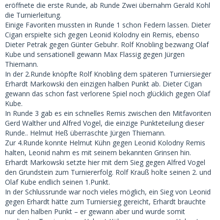
eröffnete die erste Runde, ab Runde Zwei übernahm Gerald Kohl
die Turnierleitung.
Einige Favoriten mussten in Runde 1 schon Federn lassen. Dieter
Cigan erspielte sich gegen Leonid Kolodny ein Remis, ebenso
Dieter Petrak gegen Günter Gebuhr. Rolf Knobling bezwang Olaf
Kube und sensationell gewann Max Flassig gegen Jürgen
Thiemann.
In der 2.Runde knöpfte Rolf Knobling dem späteren Turniersieger
Erhardt Markowski den einzigen halben Punkt ab. Dieter Cigan
gewann das schon fast verlorene Spiel noch glücklich gegen Olaf
Kube.
In Runde 3 gab es ein schnelles Remis zwischen den Mitfavoriten
Gerd Walther und Alfred Vogel, die einzige Punkteteilung dieser
Runde.. Helmut Heß überraschte Jürgen Thiemann.
Zur 4.Runde konnte Helmut Kühn gegen Leonid Kolodny Remis
halten, Leonid nahm es mit seinem bekannten Grinsen hin.
Erhardt Markowski setzte hier mit dem Sieg gegen Alfred Vogel
den Grundstein zum Turniererfolg. Rolf Krauß holte seinen 2. und
Olaf Kube endlich seinen 1.Punkt.
In der Schlussrunde war noch vieles möglich, ein Sieg von Leonid
gegen Erhardt hätte zum Turniersieg gereicht, Erhardt brauchte
nur den halben Punkt – er gewann aber und wurde somit