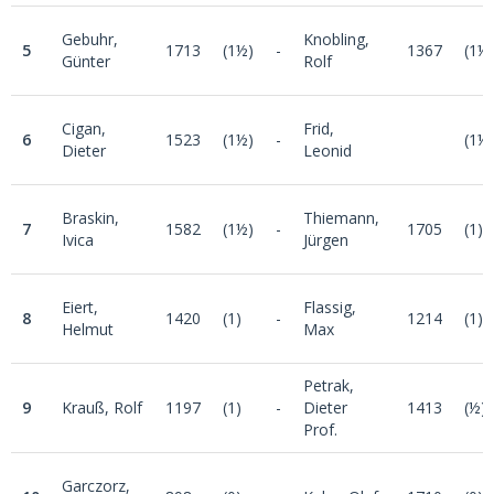
Gebuhr,
Knobling,
5
1713
(1½)
-
1367
(1½
Günter
Rolf
Cigan,
Frid,
6
1523
(1½)
-
(1½
Dieter
Leonid
Braskin,
Thiemann,
7
1582
(1½)
-
1705
(1)
Ivica
Jürgen
Eiert,
Flassig,
8
1420
(1)
-
1214
(1)
Helmut
Max
Petrak,
9
Krauß, Rolf
1197
(1)
-
Dieter
1413
(½)
Prof.
Garczorz,