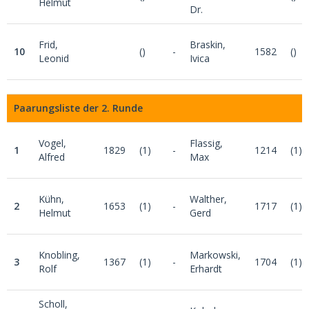
Helmut
Dr.
Frid,
Braskin,
10
()
-
1582
()
Leonid
Ivica
Paarungsliste der 2. Runde
Vogel,
Flassig,
1
1829
(1)
-
1214
(1)
Alfred
Max
Kühn,
Walther,
2
1653
(1)
-
1717
(1)
Helmut
Gerd
Knobling,
Markowski,
3
1367
(1)
-
1704
(1)
Rolf
Erhardt
Scholl,