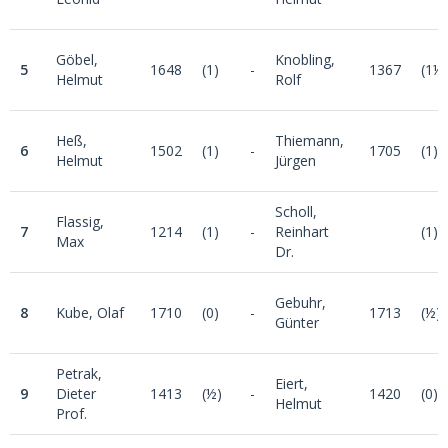
Göbel,
Knobling,
5
1648
(1)
-
1367
(1½
Helmut
Rolf
Heß,
Thiemann,
6
1502
(1)
-
1705
(1)
Helmut
Jürgen
Scholl,
Flassig,
7
1214
(1)
-
Reinhart
(1)
Max
Dr.
Gebuhr,
8
Kube, Olaf
1710
(0)
-
1713
(½)
Günter
Petrak,
Eiert,
9
Dieter
1413
(½)
-
1420
(0)
Helmut
Prof.