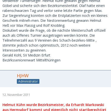
verdienter Turniersieger. Helmut Kühn gewann gegen Helmut
Göbel und sicherte sich den Bezirksmeistertitel. Olaf hatte einen
rabenschwarzen Tag und verlor seine letzte Partie gegen Max.
Zur Siegerehrung konnten sich die Erstplatzierten noch ein kleines
Geschenk mitneh-men. Die Nestorenwertung gewann Helmut
Heß vor Max Flassig und Rolf Knobling.
Diskutiert wurde die Frage, ob die nächste Meisterschaft offiziell
auch als Offenes Turnier ausgetragen werden könnte. Die
Teilnehmerzahl aus 9 Vereinen des Schach-bezirkes-Mitte ,
stimmte jedoch schon optimistisch, 2012 noch weitere
Interessenten zu gewinnen.
Gerald Kohl, SV Medizin Erfurt
Bezirksseniorenwart Mittelthüringen
HJHW
Administrator
12. November 2011
Helmut Kühn wurde Bezirksmeister, da Erhardt Markowski
aus Hermsdorf kommt und eigentlich nicht startberechtigt