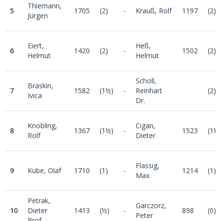
Thiemann,
5
1705
(2)
-
Krauß, Rolf
1197
(2)
Jürgen
Eiert,
Heß,
6
1420
(2)
-
1502
(2)
Helmut
Helmut
Scholl,
Braskin,
7
1582
(1½)
-
Reinhart
(2)
Ivica
Dr.
Knobling,
Cigan,
8
1367
(1½)
-
1523
(1½
Rolf
Dieter
Flassig,
9
Kube, Olaf
1710
(1)
-
1214
(1)
Max
Petrak,
Garczorz,
10
Dieter
1413
(½)
-
898
(0)
Peter
Prof.