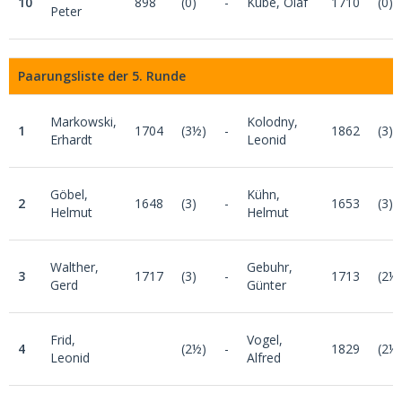
10
898
(0)
-
Kube, Olaf
1710
(0)
Peter
Paarungsliste der 5. Runde
Markowski,
Kolodny,
1
1704
(3½)
-
1862
(3)
Erhardt
Leonid
Göbel,
Kühn,
2
1648
(3)
-
1653
(3)
Helmut
Helmut
Walther,
Gebuhr,
3
1717
(3)
-
1713
(2½
Gerd
Günter
Frid,
Vogel,
4
(2½)
-
1829
(2½
Leonid
Alfred