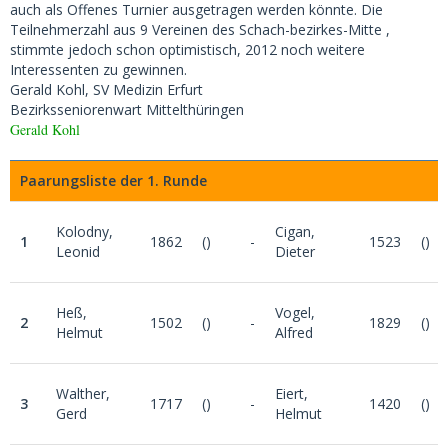
auch als Offenes Turnier ausgetragen werden könnte. Die
Teilnehmerzahl aus 9 Vereinen des Schach-bezirkes-Mitte ,
stimmte jedoch schon optimistisch, 2012 noch weitere
Interessenten zu gewinnen.
Gerald Kohl, SV Medizin Erfurt
Bezirksseniorenwart Mittelthüringen
Gerald Kohl
Paarungsliste der 1. Runde
Kolodny,
Cigan,
1
1862
()
-
1523
()
Leonid
Dieter
Heß,
Vogel,
2
1502
()
-
1829
()
Helmut
Alfred
Walther,
Eiert,
3
1717
()
-
1420
()
Gerd
Helmut