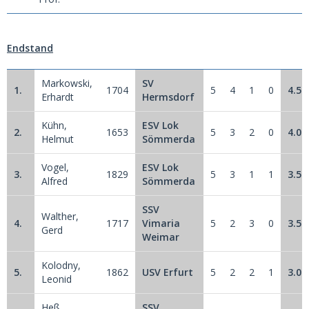
Endstand
Markowski,
SV
1.
1704
5
4
1
0
4.5
Erhardt
Hermsdorf
Kühn,
ESV Lok
2.
1653
5
3
2
0
4.0
Helmut
Sömmerda
Vogel,
ESV Lok
3.
1829
5
3
1
1
3.5
Alfred
Sömmerda
SSV
Walther,
4.
1717
Vimaria
5
2
3
0
3.5
Gerd
Weimar
Kolodny,
5.
1862
USV Erfurt
5
2
2
1
3.0
Leonid
Heß,
SSV