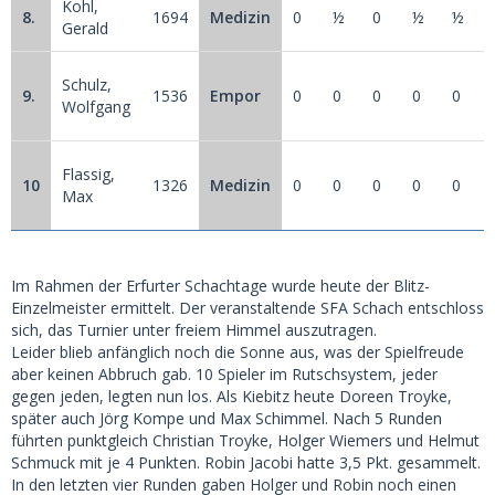
Kohl,
8.
1694
Medizin
0
½
0
½
½
Gerald
Schulz,
9.
1536
Empor
0
0
0
0
0
Wolfgang
Flassig,
10
1326
Medizin
0
0
0
0
0
Max
Im Rahmen der Erfurter Schachtage wurde heute der Blitz-
Einzelmeister ermittelt. Der veranstaltende SFA Schach entschloss
sich, das Turnier unter freiem Himmel auszutragen.
Leider blieb anfänglich noch die Sonne aus, was der Spielfreude
aber keinen Abbruch gab. 10 Spieler im Rutschsystem, jeder
gegen jeden, legten nun los. Als Kiebitz heute Doreen Troyke,
später auch Jörg Kompe und Max Schimmel. Nach 5 Runden
führten punktgleich Christian Troyke, Holger Wiemers und Helmut
Schmuck mit je 4 Punkten. Robin Jacobi hatte 3,5 Pkt. gesammelt.
In den letzten vier Runden gaben Holger und Robin noch einen