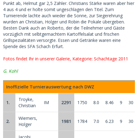
Punkt ab, Helmut gar 2,5 Zähler. Christians Stärke waren aber hier
4 aus 4 und er holte somit ungeschlagen den Titel. Zum
Turnierende lachte auch wieder die Sonne, zur Siegerehrung
wurden an Christian, Holger und Robin die Pokale übergeben.
Besten Dank auch an Roberto, der die Teilnehmer und Gäste
vorzüglich mit selbtgemachtem Kartoffelsalat und frischen
Grillspezialitäten versorgte. Essen und Getränke waren eine
Spende des SFA Schach Erfurt.
Fotos findet Ihr in unserer Galerie, Kategorie: Schachtage 2011
G. Kohl
Inoffizielle Turnierauswertung nach DWZ
Troyke,
1.
IM
2291
1750
8.0
8.46
9
30
Christian
Wiemers,
2.
1981
1784
7.0
6.23
9
30
Holger
Jacobi,