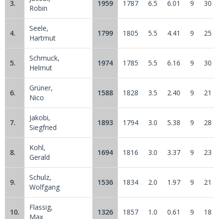
3.
1959
1787
6.5
6.01
9
30
Robin
Seele,
4.
1799
1805
5.5
4.41
9
25
Hartmut
Schmuck,
5.
1974
1785
5.5
6.16
9
30
Helmut
Grüner,
6.
1588
1828
3.5
2.40
9
21
Nico
Jakobi,
7.
1893
1794
3.0
5.38
9
28
Siegfried
Kohl,
8.
1694
1816
3.0
3.37
9
23
Gerald
Schulz,
9.
1536
1834
2.0
1.97
9
21
Wolfgang
Flassig,
10.
1326
1857
1.0
0.61
9
18
Max