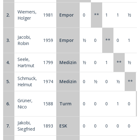
Wiemers,
2.
1981
Empor
0
**
1
1
½
Holger
Jacobi,
3.
1959
Empor
½
0
**
0
1
Robin
Seele,
4.
1799
Medizin
½
0
1
**
½
Hartmut
Schmuck,
5.
1974
Medizin
0
½
0
½
**
Helmut
Grüner,
6.
1588
Turm
0
0
0
1
0
Nico
Jakobi,
7.
1893
ESK
0
0
0
0
0
Siegfried