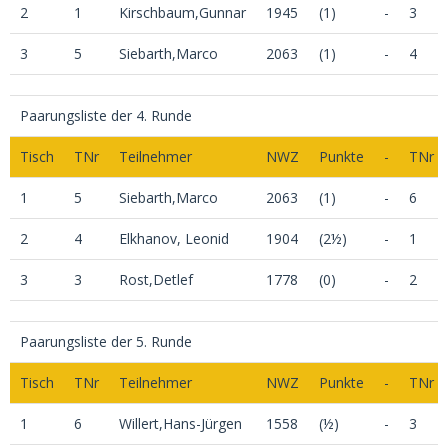
2
1
Kirschbaum,Gunnar
1945
(1)
-
3
3
5
Siebarth,Marco
2063
(1)
-
4
Paarungsliste der 4. Runde
Tisch
TNr
Teilnehmer
NWZ
Punkte
-
TNr
1
5
Siebarth,Marco
2063
(1)
-
6
2
4
Elkhanov, Leonid
1904
(2½)
-
1
3
3
Rost,Detlef
1778
(0)
-
2
Paarungsliste der 5. Runde
Tisch
TNr
Teilnehmer
NWZ
Punkte
-
TNr
1
6
Willert,Hans-Jürgen
1558
(½)
-
3