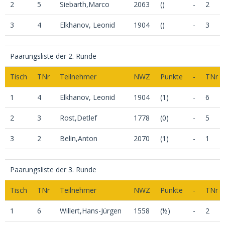
2
5
Siebarth,Marco
2063
()
-
2
3
4
Elkhanov, Leonid
1904
()
-
3
Paarungsliste der 2. Runde
Tisch
TNr
Teilnehmer
NWZ
Punkte
-
TNr
1
4
Elkhanov, Leonid
1904
(1)
-
6
2
3
Rost,Detlef
1778
(0)
-
5
3
2
Belin,Anton
2070
(1)
-
1
Paarungsliste der 3. Runde
Tisch
TNr
Teilnehmer
NWZ
Punkte
-
TNr
1
6
Willert,Hans-Jürgen
1558
(½)
-
2