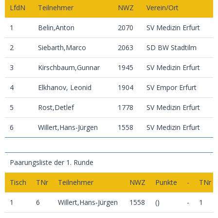
LfdN
Teilnehmer
NWZ
Verein/Ort
1
Belin,Anton
2070
SV Medizin Erfurt
2
Siebarth,Marco
2063
SD BW Stadtilm
3
Kirschbaum,Gunnar
1945
SV Medizin Erfurt
4
Elkhanov, Leonid
1904
SV Empor Erfurt
5
Rost,Detlef
1778
SV Medizin Erfurt
6
Willert,Hans-Jürgen
1558
SV Medizin Erfurt
Paarungsliste der 1. Runde
Tisch
TNr
Teilnehmer
NWZ
Punkte
-
TNr
1
6
Willert,Hans-Jürgen
1558
()
-
1