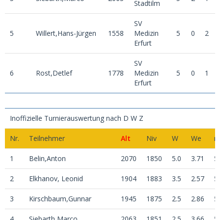
Stadtilm
SV
5
Willert,Hans-Jürgen
1558
Medizin
5
0
2
Erfurt
SV
6
Rost,Detlef
1778
Medizin
5
0
1
Erfurt
Inoffizielle Turnierauswertung nach D W Z
Nr.
Teilnehmer
Alt
Niv
W
We
n
1
Belin,Anton
2070
1850
5.0
3.71
5
2
Elkhanov, Leonid
1904
1883
3.5
2.57
5
3
Kirschbaum,Gunnar
1945
1875
2.5
2.86
5
4
Siebarth,Marco
2063
1851
2.5
3.66
5