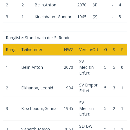
2
2
Belin,Anton
2070
(4)
-
4
3
1
Kirschbaum,Gunnar
1945
(2)
-
5
Rangliste: Stand nach der 5. Runde
Rang
Teilnehmer
NWZ
Verein/Ort
G
S
R
SV
1
Belin,Anton
2070
Medizin
5
5
0
Erfurt
SV Empor
2
Elkhanov, Leonid
1904
5
3
1
Erfurt
SV
3
Kirschbaum,Gunnar
1945
Medizin
5
2
1
Erfurt
SD BW
3
Siebarth,Marco
2063
5
2
1