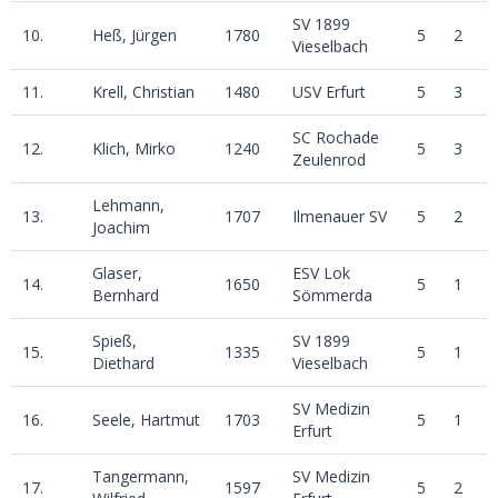
SV 1899
10.
Heß, Jürgen
1780
5
2
2
Vieselbach
11.
Krell, Christian
1480
USV Erfurt
5
3
0
SC Rochade
12.
Klich, Mirko
1240
5
3
0
Zeulenrod
Lehmann,
13.
1707
Ilmenauer SV
5
2
1
Joachim
Glaser,
ESV Lok
14.
1650
5
1
3
Bernhard
Sömmerda
Spieß,
SV 1899
15.
1335
5
1
3
Diethard
Vieselbach
SV Medizin
16.
Seele, Hartmut
1703
5
1
2
Erfurt
Tangermann,
SV Medizin
17.
1597
5
2
0