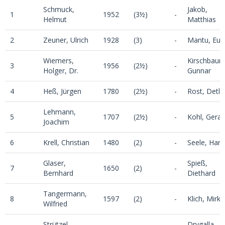
Schmuck,
Jakob,
1
1952
(3½)
-
Helmut
Matthias
2
Zeuner, Ulrich
1928
(3)
-
Mantu, Eug
Wiemers,
Kirschbaum
3
1956
(2½)
-
Holger, Dr.
Gunnar
4
Heß, Jürgen
1780
(2½)
-
Rost, Detle
Lehmann,
5
1707
(2½)
-
Kohl, Geral
Joachim
6
Krell, Christian
1480
(2)
-
Seele, Har
Glaser,
Spieß,
7
1650
(2)
-
Bernhard
Diethard
Tangermann,
8
1597
(2)
-
Klich, Mirko
Wilfried
Strützel,
Drygalla,