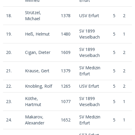
Wilfried
Erfurt
Strützel,
18.
1378
USV Erfurt
5
2
0
Michael
SV 1899
19.
Heß, Helmut
1480
5
1
2
Vieselbach
SV 1899
20.
Cigan, Dieter
1609
5
2
0
Vieselbach
SV Medizin
21.
Krause, Gert
1379
5
2
0
Erfurt
22.
Knobling, Rolf
1265
USV Erfurt
5
2
0
Köthe,
SV 1899
23.
1077
5
1
0
Hartmut
Vieselbach
Makarov,
SV Medizin
24.
1652
5
1
0
Alexander
Erfurt