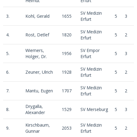
Helmut
Erfurt
SV Medizin
3.
Kohl, Gerald
1655
5
3
1
Erfurt
SV Medizin
4.
Rost, Detlef
1820
5
2
3
Erfurt
Wiemers,
SV Empor
5.
1956
5
3
1
Holger, Dr.
Erfurt
SV Medizin
6.
Zeuner, Ulrich
1928
5
2
3
Erfurt
SV Medizin
7.
Mantu, Eugen
1707
5
2
3
Erfurt
Drygalla,
8.
1529
SV Merseburg
5
3
0
Alexander
Kirschbaum,
SV Medizin
9.
2053
5
2
2
Gunnar
Erfurt