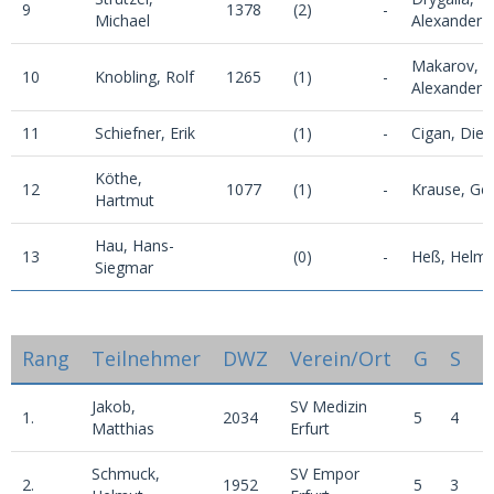
9
1378
(2)
-
Michael
Alexander
Makarov,
10
Knobling, Rolf
1265
(1)
-
Alexander
11
Schiefner, Erik
(1)
-
Cigan, Diet
Köthe,
12
1077
(1)
-
Krause, Ger
Hartmut
Hau, Hans-
13
(0)
-
Heß, Helmu
Siegmar
Rang
Teilnehmer
DWZ
Verein/Ort
G
S
Jakob,
SV Medizin
1.
2034
5
4
1
Matthias
Erfurt
Schmuck,
SV Empor
2.
1952
5
3
1