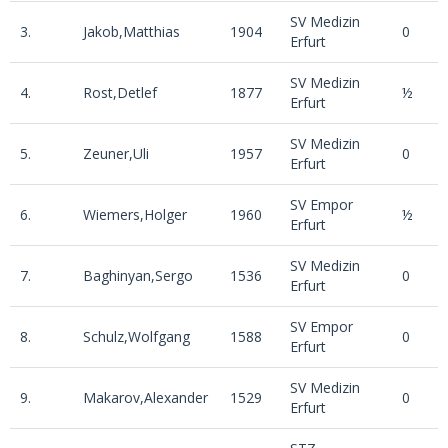
SV Medizin
3.
Jakob,Matthias
1904
0
Erfurt
SV Medizin
4.
Rost,Detlef
1877
½
0
Erfurt
SV Medizin
5.
Zeuner,Uli
1957
0
Erfurt
SV Empor
6.
Wiemers,Holger
1960
½
0
Erfurt
SV Medizin
7.
Baghinyan,Sergo
1536
0
0
Erfurt
SV Empor
8.
Schulz,Wolfgang
1588
0
0
Erfurt
SV Medizin
9.
Makarov,Alexander
1529
0
-
Erfurt