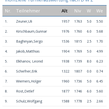
Nr.
Teilnehmer
Alt
Niv
W
We
1.
Zeuner,Uli
1957
1763
5.0
5.50
2.
Kirschbaum,Gunnar
1976
1760
6.0
5.68
3.
Baghinyan,Sergo
1536
1815
2.5
1.70
4.
Jakob,Matthias
1904
1769
5.0
4.99
5.
Elkhanov, Leonid
1938
1739
8.0
6.23
6.
Schiefner,Erik
1322
1807
0.0
0.74
7.
Wiemers,Holger
1960
1736
5.0
6.45
8.
Rost,Detlef
1877
1746
6.0
5.60
9.
Schulz,Wolfgang
1588
1778
2.5
2.66