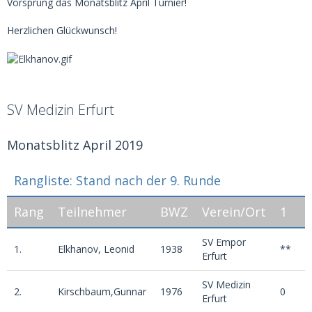
Vorsprung das Monatsblitz April Turnier!
Herzlichen Glückwunsch!
SV Medizin Erfurt
Monatsblitz April 2019
Rangliste: Stand nach der 9. Runde
Rang
Teilnehmer
BWZ
Verein/Ort
1
2
SV Empor
1.
Elkhanov, Leonid
1938
**
1
Erfurt
SV Medizin
2.
Kirschbaum,Gunnar
1976
0
*
Erfurt