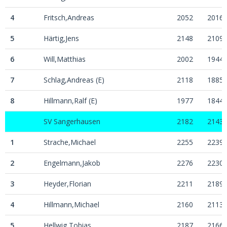
4
Fritsch,Andreas
2052
2016
5
Härtig,Jens
2148
2109
6
Will,Matthias
2002
1944
7
Schlag,Andreas (E)
2118
1885
8
Hillmann,Ralf (E)
1977
1844
SV Sangerhausen
2182
2143
1
Strache,Michael
2255
2239
2
Engelmann,Jakob
2276
2230
3
Heyder,Florian
2211
2189
4
Hillmann,Michael
2160
2113
5
Hellwig,Tobias
2187
2166