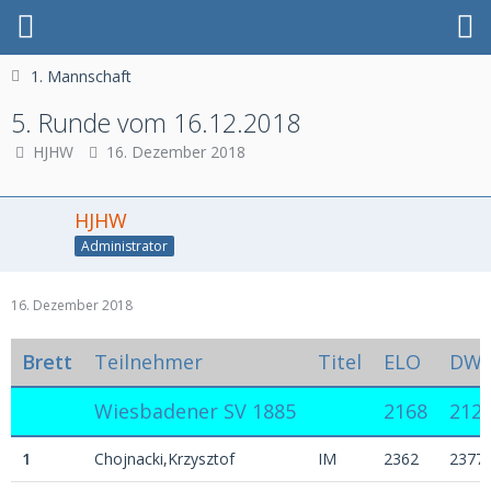
1. Mannschaft
5. Runde vom 16.12.2018
HJHW
16. Dezember 2018
HJHW
Administrator
16. Dezember 2018
Brett
Teilnehmer
Titel
ELO
DW
Wiesbadener SV 1885
2168
212
1
Chojnacki,Krzysztof
IM
2362
2377