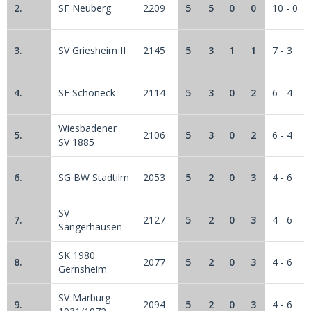
2.
SF Neuberg
2209
5
5
0
0
10 - 0
3.
SV Griesheim II
2145
5
3
1
1
7 - 3
4.
SF Schöneck
2114
5
3
0
2
6 - 4
Wiesbadener
5.
2106
5
3
0
2
6 - 4
SV 1885
6.
SG BW Stadtilm
2053
5
2
0
3
4 - 6
SV
7.
2127
5
2
0
3
4 - 6
Sangerhausen
SK 1980
8.
2077
5
2
0
3
4 - 6
Gernsheim
SV Marburg
9.
2094
5
2
0
3
4 - 6