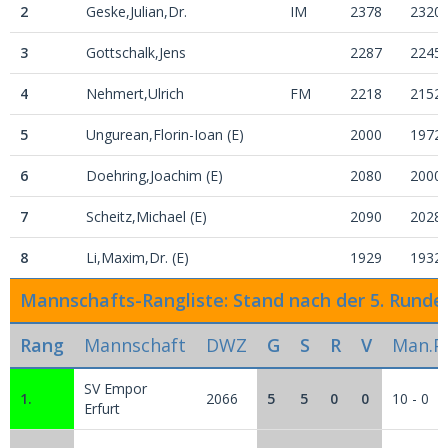
2
Geske,Julian,Dr.
IM
2378
2320
3
Gottschalk,Jens
2287
2245
4
Nehmert,Ulrich
FM
2218
2152
5
Ungurean,Florin-Ioan (E)
2000
1972
6
Doehring,Joachim (E)
2080
2000
7
Scheitz,Michael (E)
2090
2028
8
Li,Maxim,Dr. (E)
1929
1932
Mannschafts-Rangliste: Stand nach der 5. Runde
Rang
Mannschaft
DWZ
G
S
R
V
Man.Pk
SV Empor
1.
2066
5
5
0
0
10 - 0
Erfurt