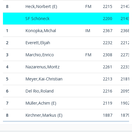
8
Heck,Norbert (E)
FM
2215
2147
SF Schöneck
2200
2143
1
Konopka,Michal
IM
2367
2368
2
Everett,Elijah
2232
2212
3
Marchio,Enrico
FM
2308
2273
4
Nazarenus,Moritz
2261
2233
5
Meyer,Kai-Christian
2213
2181
6
Del Rio,Roland
2216
2095
7
Müller,Achim (E)
2119
1902
8
Kirchner,Markus (E)
1887
1879