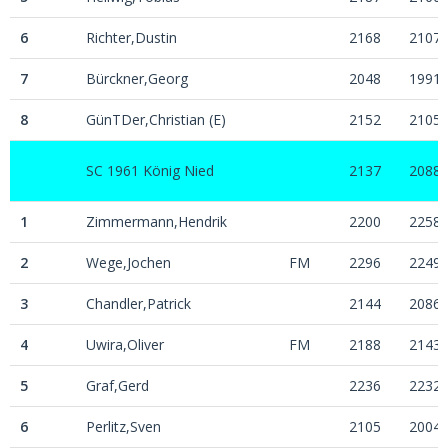
6
Richter,Dustin
2168
2107
7
Bürckner,Georg
2048
1991
8
GünTDer,Christian (E)
2152
2105
SC 1961 König Nied
2137
2088
1
Zimmermann,Hendrik
2200
2258
2
Wege,Jochen
FM
2296
2249
3
Chandler,Patrick
2144
2086
4
Uwira,Oliver
FM
2188
2143
5
Graf,Gerd
2236
2232
6
Perlitz,Sven
2105
2004