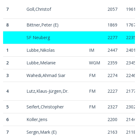
7
Goll,Christof
2057
1961
8
Bittner,Peter (E)
1869
1767
SF Neuberg
2277
2235
1
Lubbe,Nikolas
IM
2447
2401
2
Lubbe,Melanie
WGM
2359
2345
3
Wahedi,Ahmad Siar
FM
2274
2246
4
Lutz,Klaus-Jürgen,Dr.
FM
2227
2177
5
Seifert,Christopher
FM
2327
2302
6
Koller,Jens
2200
2144
7
Sergin,Mark (E)
2163
2118