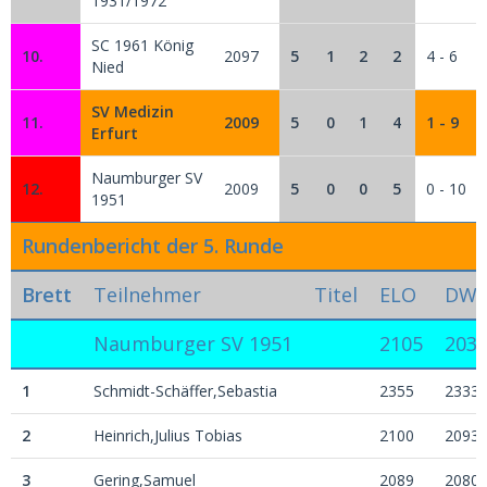
1931/1972
SC 1961 König
10.
2097
5
1
2
2
4 - 6
Nied
SV Medizin
11.
2009
5
0
1
4
1 - 9
Erfurt
Naumburger SV
12.
2009
5
0
0
5
0 - 10
1951
Rundenbericht der 5. Runde
Brett
Teilnehmer
Titel
ELO
DW
Naumburger SV 1951
2105
203
1
Schmidt-Schäffer,Sebastia
2355
2333
2
Heinrich,Julius Tobias
2100
2093
3
Gering,Samuel
2089
2080