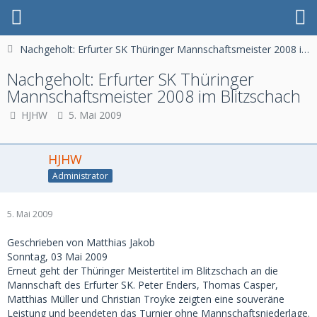
Nachgeholt: Erfurter SK Thüringer Mannschaftsmeister 2008 im Blitzschach
Nachgeholt: Erfurter SK Thüringer
Mannschaftsmeister 2008 im Blitzschach
HJHW
5. Mai 2009
HJHW
Administrator
5. Mai 2009
Geschrieben von Matthias Jakob
Sonntag, 03 Mai 2009
Erneut geht der Thüringer Meistertitel im Blitzschach an die
Mannschaft des Erfurter SK. Peter Enders, Thomas Casper,
Matthias Müller und Christian Troyke zeigten eine souveräne
Leistung und beendeten das Turnier ohne Mannschaftsniederlage.