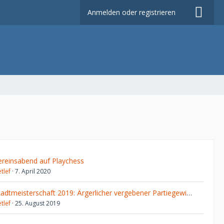
Anmelden oder registrieren
ereinsabend auf Playchess
tlef
7. April 2020
Stadtmeisterschaft 2019: Ärgerlicher vergebener Partiegewinn in einfachem Bauernendspiel
tlef
25. August 2019