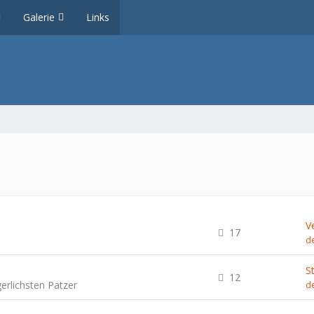
Galerie
Links
V
17
de
12
erlichsten Patzer
de