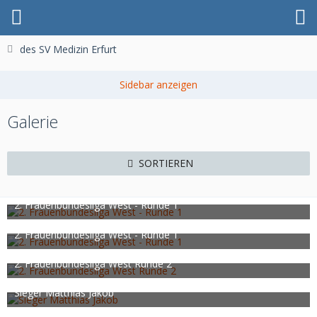
des SV Medizin Erfurt
Galerie
SORTIEREN
2. Frauenbundesliga West - Runde 1
rstockum
15. Oktober 2023
540
0
0
2. Frauenbundesliga West - Runde 1
rstockum
15. Oktober 2023
538
0
0
2. Frauenbundesliga West Runde 2
rstockum
16. Oktober 2023
537
0
0
Sieger Matthias Jakob
HJHW
29. Oktober 2023