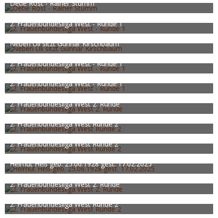
534
0
0
Detle Rost - Rainer Stumm
HJHW
15. Juli 2023
528
0
0
2. Frauenbundesliga West - Runde 1
rstockum
15. Oktober 2023
526
0
0
Neben Uli sitzt Gunnar Kirschbaum
HJHW
29. Oktober 2023
523
0
0
2. Frauenbundesliga West - Runde 1
rstockum
15. Oktober 2023
521
0
0
2. Frauenbundesliga West - Runde 1
rstockum
15. Oktober 2023
517
0
0
2. Frauenbundesliga West 2. Runde
rstockum
16. Oktober 2023
512
0
0
2. Frauenbundesliga West Runde 2
rstockum
16. Oktober 2023
511
0
0
2. Frauenbundesliga West Runde 2
rstockum
16. Oktober 2023
510
0
0
Helmut Heß geb. 25.06.1928 gest. 17.02.2025
HJHW
4. März 2025
509
0
1
2. Frauenbundesliga West 2. Runde
rstockum
16. Oktober 2023
506
0
0
2. Frauenbundesliga West Runde 2
rstockum
16. Oktober 2023