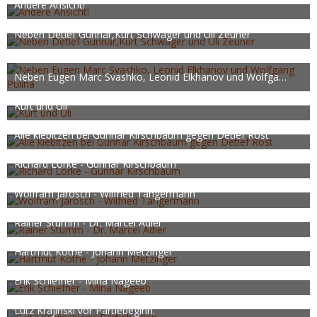
374
0
0
Andere Ansicht!
HJHW
9. Oktober 2023
431
0
0
Neben Detlef Gunnar,Kurt Schwager und Uli Zeuner
HJHW
9. Oktober 2023
436
0
0
Neben Eugen Marc Svashko, Leonid Elkhanov und Wolfgang Pulina
HJHW
9. Oktober 2023
412
0
1
Kurt und Uli
HJHW
9. Oktober 2023
406
0
0
Alle kiebitzen bei Gunnar Kirschbaum gegen Detlef Rost
HJHW
9. Oktober 2023
429
0
1
Richard Lorke - Gunnar Kirschbaum
HJHW
19. September 2023
452
0
0
Wolfram Jarosch - Wilfried Tangermann
HJHW
19. September 2023
1.075
0
1
Rainer Stumm - Dr. Marcel Adler
HJHW
19. September 2023
435
0
1
Hartmut Köthe - Johann Metzinger
HJHW
19. September 2023
635
0
1
Erik Schiefner - Mina Nageeb
HJHW
19. September 2023
485
0
0
Lutz Krajinski vor Partiebeginn.