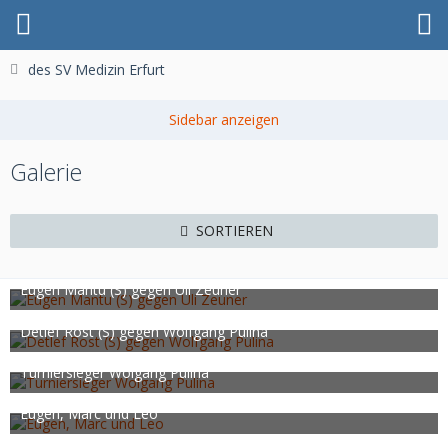
des SV Medizin Erfurt
Galerie
SORTIEREN
Eugen Mantu (S) gegen Uli Zeuner
HJHW
9. Oktober 2023
435
0
0
Detlef Rost (S) gegen Wolfgang Pulina
HJHW
9. Oktober 2023
472
0
1
Turniersieger Wolgang Pulina
HJHW
9. Oktober 2023
500
0
0
Eugen, Marc und Leo
HJHW
9. Oktober 2023